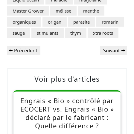
Master Grower
mélisse
menthe
organiques
origan
parasite
romarin
sauge
stimulants
thym
xtra roots
Navigation
Article
Article
Précédent
Suivant
de
précédent
suivant
l’article
Voir plus d'articles
Engrais « Bio » contrôlé par
ECOCERT vs. Engrais « Bio »
déclaré par le fabricant :
Quelle différence ?