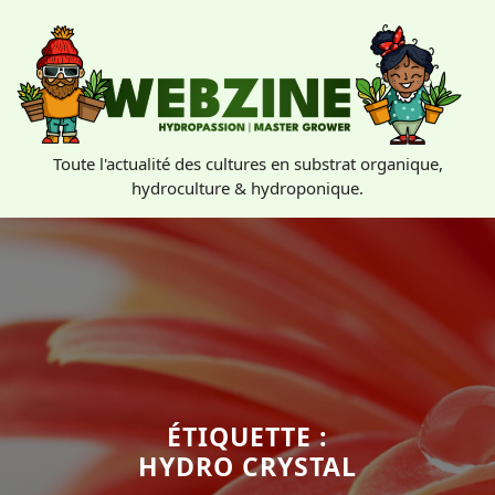
Skip
to
content
Toute l'actualité des cultures en substrat organique,
hydroculture & hydroponique.
ÉTIQUETTE :
HYDRO CRYSTAL