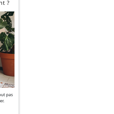
ent ?
out pas
er.