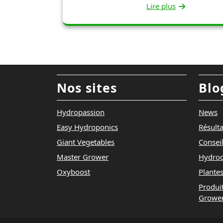
Lire plus
Nos sites
Blo
Hydropassion
News
Easy Hydroponics
Résult
Giant Vegetables
Consei
Master Grower
Hydroc
Oxyboost
Plantes
Produi
Growe