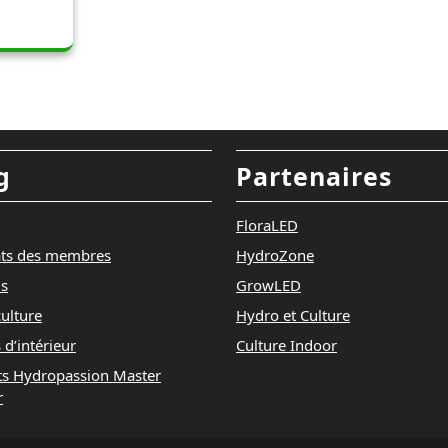
g
Partenaires
FloraLED
ats des membres
HydroZone
ls
GrowLED
ulture
Hydro et Culture
 d’intérieur
Culture Indoor
ts Hydropassion Master
r