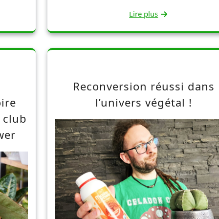
Lire plus
Reconversion réussi dans
oire
l’univers végétal !
 club
wer