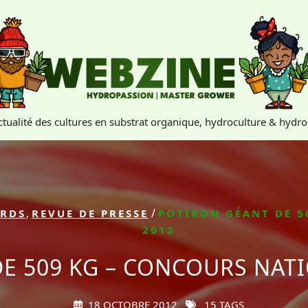
actualité des cultures en substrat organique, hydroculture & hydr
,
/
RDS
REVUE DE PRESSE
POTIRON GÉANT DE 5
2012
E 509 KG – CONCOURS NAT
18 OCTOBRE 2012
15 TAGS