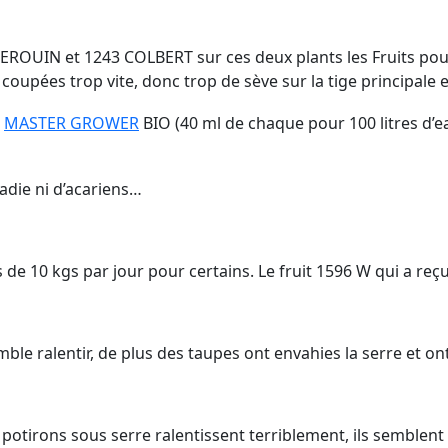
ROUIN et 1243 COLBERT sur ces deux plants les Fruits pour
oupées trop vite, donc trop de sève sur la tige principale et
s
MASTER GROWER
BIO (40 ml de chaque pour 100 litres d’e
adie ni d’acariens…
 de 10 kgs par jour pour certains. Le fruit 1596 W qui a reç
mble ralentir, de plus des taupes ont envahies la serre et on
les potirons sous serre ralentissent terriblement, ils sembl